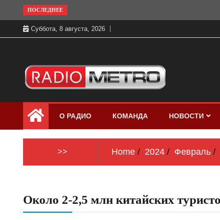
Skip
ПОСЛЕДНЕЕ
to
Суббота, 8 августа, 2026
content
Слушать онлайн и на 102.4 FM
Радио МЕТРО
бесплатно в хорошем качестве Санкт-
О РАДИО
КОМАНДА
НОВОСТИ
Петербург и Россия
>>
Home
2024
Февраль
Около 2-2,5 млн китайских туристо