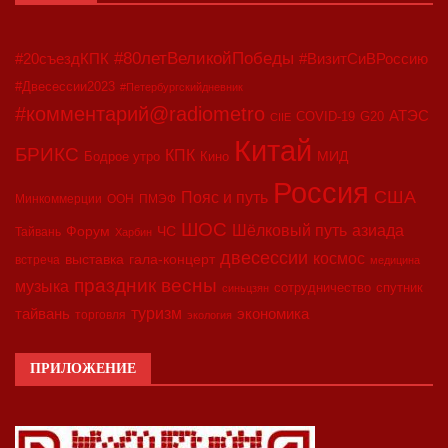
#80летВеликойПобеды
#20съездКПК
#ВизитСиВРоссию
#Двесессии2023
#Петербургскийдневник
#комментарий@radiometro
АТЭС
COVID-19
G20
CIIE
Китай
БРИКС
КПК
МИД
Бодрое утро
Кино
Россия
США
Пояс и путь
Минкоммерции
ООН
ПМЭФ
ШОС
азиада
Шёлковый путь
Форум
ЧС
Тайвань
Харбин
двесессии
космос
выставка
гала-концерт
встреча
медицина
праздник весны
музыка
сотрудничество
спутник
синьцзян
туризм
экономика
тайвань
торговля
экология
ПРИЛОЖЕНИЕ