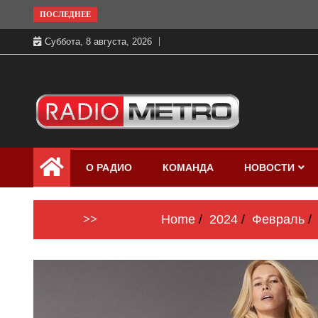
Skip
ПОСЛЕДНЕЕ
to
Суббота, 8 августа, 2026
content
Слушать онлайн и на 102.4 FM
Радио МЕТРО
бесплатно в хорошем качестве Санкт-
О РАДИО
КОМАНДА
НОВОСТИ
Петербург и Россия
>>
Home
2024
Февраль