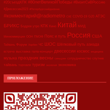
#80летВеликойПобеды
#20съездКПК
#ВизитСиВРоссию
#Двесессии2023
#Петербургскийдневник
#комментарий@radiometro
АТЭС
COVID-19
G20
CIIE
Китай
БРИКС
КПК
МИД
Бодрое утро
Кино
Россия
США
Пояс и путь
Минкоммерции
ООН
ПМЭФ
ШОС
азиада
Шёлковый путь
Форум
ЧС
Тайвань
Харбин
двесессии
космос
выставка
гала-концерт
встреча
медицина
праздник весны
музыка
сотрудничество
спутник
синьцзян
туризм
экономика
тайвань
торговля
экология
ПРИЛОЖЕНИЕ