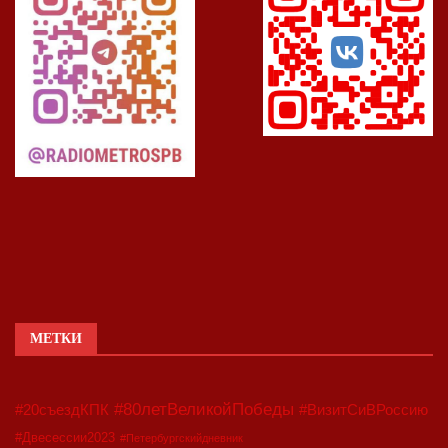
МЕТКИ
#80летВеликойПобеды
#20съездКПК
#ВизитСиВРоссию
#Двесессии2023
#Петербургскийдневник