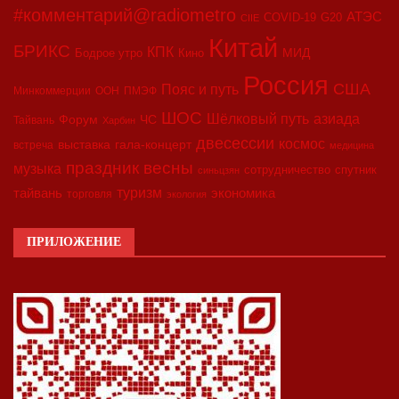
#комментарий@radiometro
АТЭС
COVID-19
G20
CIIE
Китай
БРИКС
КПК
МИД
Бодрое утро
Кино
Россия
США
Пояс и путь
Минкоммерции
ООН
ПМЭФ
ШОС
азиада
Шёлковый путь
Форум
ЧС
Тайвань
Харбин
двесессии
космос
выставка
гала-концерт
встреча
медицина
праздник весны
музыка
сотрудничество
спутник
синьцзян
туризм
экономика
тайвань
торговля
экология
ПРИЛОЖЕНИЕ