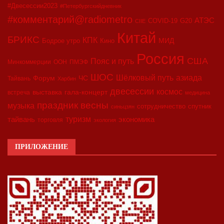
#Двесессии2023
#Петербургскийдневник
#комментарий@radiometro
АТЭС
COVID-19
G20
CIIE
Китай
БРИКС
КПК
МИД
Бодрое утро
Кино
Россия
США
Пояс и путь
Минкоммерции
ООН
ПМЭФ
ШОС
азиада
Шёлковый путь
Форум
ЧС
Тайвань
Харбин
двесессии
космос
выставка
гала-концерт
встреча
медицина
праздник весны
музыка
сотрудничество
спутник
синьцзян
туризм
экономика
тайвань
торговля
экология
ПРИЛОЖЕНИЕ