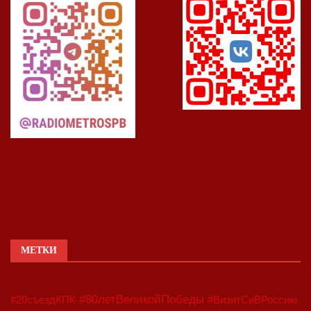
МЕТКИ
#80летВеликойПобеды
#20съездКПК
#ВизитСиВРоссию