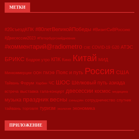
МЕТКИ
#80летВеликойПобеды
#20съездКПК
#ВизитСиВРоссию
#Двесессии2023
#Петербургскийдневник
#комментарий@radiometro
АТЭС
G20
COVID-19
CIIE
Китай
БРИКС
КПК
МИД
Бодрое утро
Кино
Россия
США
Пояс и путь
Минкоммерции
ООН
ПМЭФ
ШОС
азиада
Шёлковый путь
Форум
ЧС
Тайвань
Харбин
двесессии
космос
выставка
гала-концерт
встреча
медицина
праздник весны
музыка
сотрудничество
спутник
синьцзян
туризм
экономика
тайвань
торговля
экология
ПРИЛОЖЕНИЕ