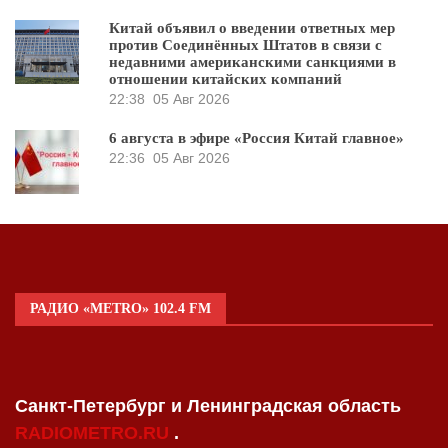
Китай объявил о введении ответных мер
против Соединённых Штатов в связи с
недавними американскими санкциями в
отношении китайских компаний
22:38
05 Авг 2026
6 августа в эфире «Россия Китай главное»
22:36
05 Авг 2026
РАДИО «METRO» 102.4 FM
Санкт-Петербург и Ленинградская область
RADIOMETRO.RU
.