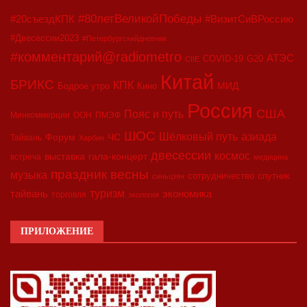
#80летВеликойПобеды
#20съездКПК
#ВизитСиВРоссию
#Двесессии2023
#Петербургскийдневник
#комментарий@radiometro
АТЭС
COVID-19
G20
CIIE
Китай
БРИКС
КПК
МИД
Бодрое утро
Кино
Россия
США
Пояс и путь
Минкоммерции
ООН
ПМЭФ
ШОС
азиада
Шёлковый путь
Форум
ЧС
Тайвань
Харбин
двесессии
космос
выставка
гала-концерт
встреча
медицина
праздник весны
музыка
сотрудничество
спутник
синьцзян
туризм
экономика
тайвань
торговля
экология
ПРИЛОЖЕНИЕ