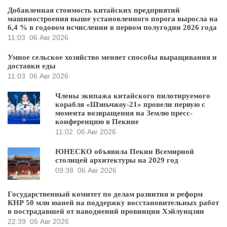
Добавленная стоимость китайских предприятий
машиностроения выше установленного порога выросла на
6,4 % в годовом исчислении в первом полугодии 2026 года
11:03
06 Авг 2026
Умное сельское хозяйство меняет способы выращивания и
доставки еды
11:03
06 Авг 2026
Члены экипажа китайского пилотируемого
корабля «Шэньчжоу-21» провели первую с
момента возвращения на Землю пресс-
конференцию в Пекине
11:02
06 Авг 2026
ЮНЕСКО объявила Пекин Всемирной
столицей архитектуры на 2029 год
09:38
06 Авг 2026
Государственный комитет по делам развития и реформ
КНР 50 млн юаней на поддержку восстановительных работ
в пострадавшей от наводнений провинции Хэйлунцзян
22:39
05 Авг 2026