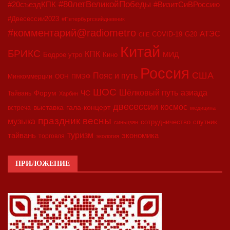
#80летВеликойПобеды
#20съездКПК
#ВизитСиВРоссию
#Двесессии2023
#Петербургскийдневник
#комментарий@radiometro
АТЭС
COVID-19
G20
CIIE
Китай
БРИКС
КПК
МИД
Бодрое утро
Кино
Россия
США
Пояс и путь
Минкоммерции
ООН
ПМЭФ
ШОС
азиада
Шёлковый путь
Форум
ЧС
Тайвань
Харбин
двесессии
космос
выставка
гала-концерт
встреча
медицина
праздник весны
музыка
сотрудничество
спутник
синьцзян
туризм
экономика
тайвань
торговля
экология
ПРИЛОЖЕНИЕ