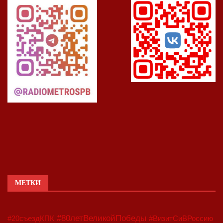
МЕТКИ
#80летВеликойПобеды
#20съездКПК
#ВизитСиВРоссию