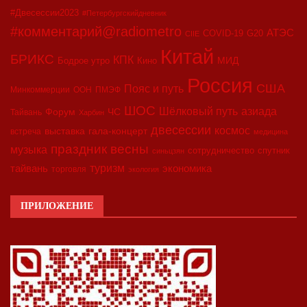
#Двесессии2023
#Петербургскийдневник
#комментарий@radiometro
АТЭС
COVID-19
G20
CIIE
Китай
БРИКС
КПК
МИД
Бодрое утро
Кино
Россия
США
Пояс и путь
Минкоммерции
ООН
ПМЭФ
ШОС
азиада
Шёлковый путь
Форум
ЧС
Тайвань
Харбин
двесессии
космос
выставка
гала-концерт
встреча
медицина
праздник весны
музыка
сотрудничество
спутник
синьцзян
туризм
экономика
тайвань
торговля
экология
ПРИЛОЖЕНИЕ