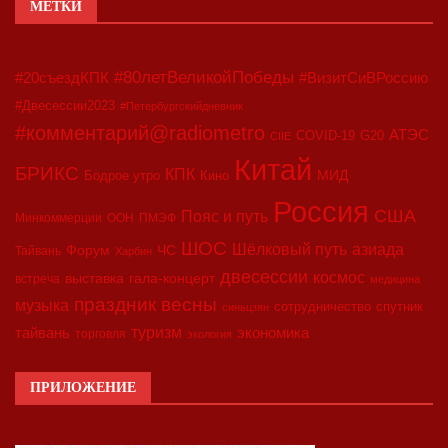
МЕТКИ
#80летВеликойПобеды
#20съездКПК
#ВизитСиВРоссию
#Двесессии2023
#Петербургскийдневник
#комментарий@radiometro
АТЭС
COVID-19
G20
CIIE
Китай
БРИКС
КПК
МИД
Бодрое утро
Кино
Россия
США
Пояс и путь
Минкоммерции
ООН
ПМЭФ
ШОС
азиада
Шёлковый путь
Форум
ЧС
Тайвань
Харбин
двесессии
космос
выставка
гала-концерт
встреча
медицина
праздник весны
музыка
сотрудничество
спутник
синьцзян
туризм
экономика
тайвань
торговля
экология
ПРИЛОЖЕНИЕ