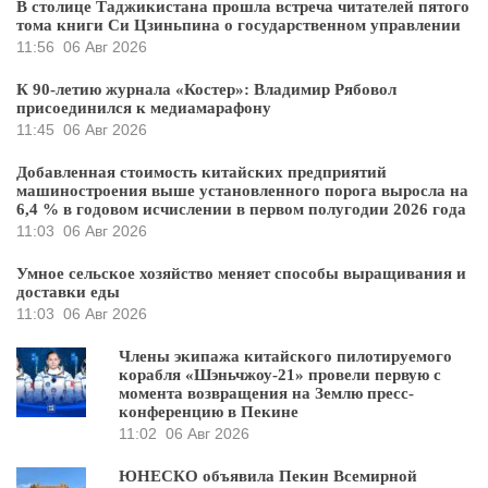
В столице Таджикистана прошла встреча читателей пятого
тома книги Си Цзиньпина о государственном управлении
11:56
06 Авг 2026
К 90-летию журнала «Костер»: Владимир Рябовол
присоединился к медиамарафону
11:45
06 Авг 2026
Добавленная стоимость китайских предприятий
машиностроения выше установленного порога выросла на
6,4 % в годовом исчислении в первом полугодии 2026 года
11:03
06 Авг 2026
Умное сельское хозяйство меняет способы выращивания и
доставки еды
11:03
06 Авг 2026
Члены экипажа китайского пилотируемого
корабля «Шэньчжоу-21» провели первую с
момента возвращения на Землю пресс-
конференцию в Пекине
11:02
06 Авг 2026
ЮНЕСКО объявила Пекин Всемирной