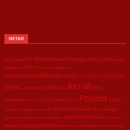
МЕТКИ
#80летВеликойПобеды
#20съездКПК
#ВизитСиВРоссию
#Двесессии2023
#Петербургскийдневник
#комментарий@radiometro
АТЭС
COVID-19
G20
CIIE
Китай
БРИКС
КПК
МИД
Бодрое утро
Кино
Россия
США
Пояс и путь
Минкоммерции
ООН
ПМЭФ
ШОС
азиада
Шёлковый путь
Форум
ЧС
Тайвань
Харбин
двесессии
космос
выставка
гала-концерт
встреча
медицина
праздник весны
музыка
сотрудничество
спутник
синьцзян