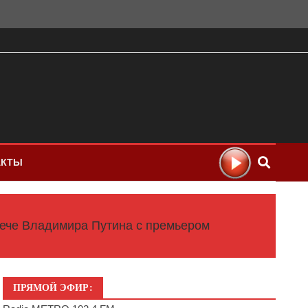
АКТЫ
рече Владимира Путина с премьером
ПРЯМОЙ ЭФИР: