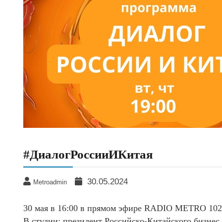
#ДиалогРоссииИКитая
30.05.2024
Metroadmin
30 мая в 16:00 в прямом эфире RADIO METRO 
В студии: президент Российско-Китайского бизнес