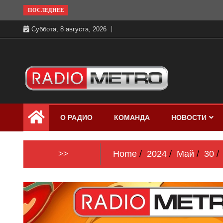
Skip
ПОСЛЕДНЕЕ
to
Суббота, 8 августа, 2026
content
Слушать онлайн и на 102.4 FM
Радио МЕТРО
бесплатно в хорошем качестве Санкт-
О РАДИО
КОМАНДА
НОВОСТИ
Петербург и Россия
>>
Home
2024
Май
30