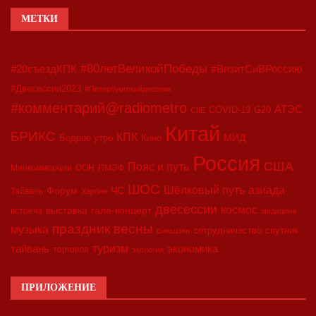
МЕТКИ
#80летВеликойПобеды
#20съездКПК
#ВизитСиВРоссию
#Двесессии2023
#Петербургскийдневник
#комментарий@radiometro
АТЭС
COVID-19
G20
CIIE
Китай
БРИКС
КПК
МИД
Бодрое утро
Кино
Россия
США
Пояс и путь
Минкоммерции
ООН
ПМЭФ
ШОС
азиада
Шёлковый путь
Форум
ЧС
Тайвань
Харбин
двесессии
космос
выставка
гала-концерт
встреча
медицина
праздник весны
музыка
сотрудничество
спутник
синьцзян
туризм
экономика
тайвань
торговля
экология
ПРИЛОЖЕНИЕ