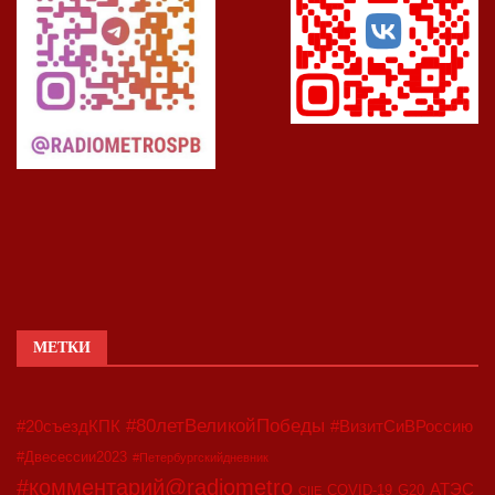
МЕТКИ
#80летВеликойПобеды
#20съездКПК
#ВизитСиВРоссию
#Двесессии2023
#Петербургскийдневник
#комментарий@radiometro
АТЭС
COVID-19
G20
CIIE