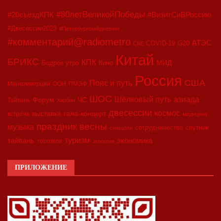
#80летВеликойПобеды
#20съездКПК
#ВизитСиВРоссию
#Двесессии2023
#Петербургскийдневник
#комментарий@radiometro
АТЭС
COVID-19
G20
CIIE
Китай
БРИКС
КПК
МИД
Бодрое утро
Кино
Россия
США
Пояс и путь
Минкоммерции
ООН
ПМЭФ
ШОС
азиада
Шёлковый путь
Форум
ЧС
Тайвань
Харбин
двесессии
космос
выставка
гала-концерт
встреча
медицина
праздник весны
музыка
сотрудничество
спутник
синьцзян
туризм
экономика
тайвань
торговля
экология
ПРИЛОЖЕНИЕ