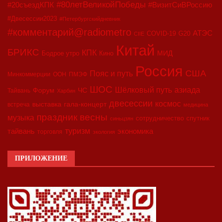
#80летВеликойПобеды
#20съездКПК
#ВизитСиВРоссию
#Двесессии2023
#Петербургскийдневник
#комментарий@radiometro
АТЭС
COVID-19
G20
CIIE
Китай
БРИКС
КПК
МИД
Бодрое утро
Кино
Россия
США
Пояс и путь
Минкоммерции
ООН
ПМЭФ
ШОС
азиада
Шёлковый путь
Форум
ЧС
Тайвань
Харбин
двесессии
космос
выставка
гала-концерт
встреча
медицина
праздник весны
музыка
сотрудничество
спутник
синьцзян
туризм
экономика
тайвань
торговля
экология
ПРИЛОЖЕНИЕ