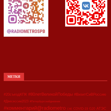
МЕТКИ
#80летВеликойПобеды
#20съездКПК
#ВизитСиВРоссию
#Двесессии2023
#Петербургскийдневник
#комментарий@radiometro
АТЭС
COVID-19
G20
CIIE