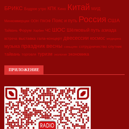
Китай
БРИКС
КПК
МИД
Бодрое утро
Кино
Россия
США
Пояс и путь
Минкоммерции
ООН
ПМЭФ
ШОС
азиада
Шёлковый путь
Форум
ЧС
Тайвань
Харбин
двесессии
космос
выставка
гала-концерт
встреча
медицина
праздник весны
музыка
сотрудничество
спутник
синьцзян
туризм
экономика
тайвань
торговля
экология
ПРИЛОЖЕНИЕ