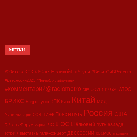
МЕТКИ
#80летВеликойПобеды
#20съездКПК
#ВизитСиВРоссию
#Двесессии2023
#Петербургскийдневник
#комментарий@radiometro
АТЭС
COVID-19
G20
CIIE
Китай
БРИКС
КПК
МИД
Бодрое утро
Кино
Россия
США
Пояс и путь
Минкоммерции
ООН
ПМЭФ
ШОС
азиада
Шёлковый путь
Форум
ЧС
Тайвань
Харбин
двесессии
космос
выставка
гала-концерт
встреча
медицина