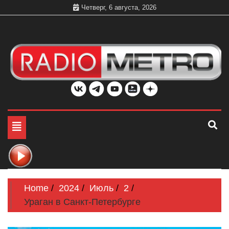
Skip
Четверг, 6 августа, 2026
to
content
Слушать онлайн и на 102.4 FM бесплатно в хорошем
Радио МЕТРО
качестве Санкт-Петербург и Россия
Toggle
navigation
Home
2024
Июль
2
Ураган в Санкт-Петербурге