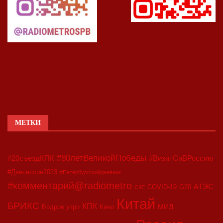
МЕТКИ
#80летВеликойПобеды
#20съездКПК
#ВизитСиВРоссию
#Двесессии2023
#Петербургскийдневник
#комментарий@radiometro
АТЭС
COVID-19
G20
CIIE
Китай
БРИКС
КПК
МИД
Бодрое утро
Кино