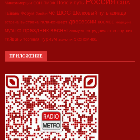
Россия
США
Пояс и путь
Минкоммерции
ООН
ПМЭФ
ШОС
азиада
Шёлковый путь
Форум
ЧС
Тайвань
Харбин
двесессии
космос
выставка
гала-концерт
встреча
медицина
праздник весны
музыка
сотрудничество
спутник
синьцзян
туризм
экономика
тайвань
торговля
экология
ПРИЛОЖЕНИЕ