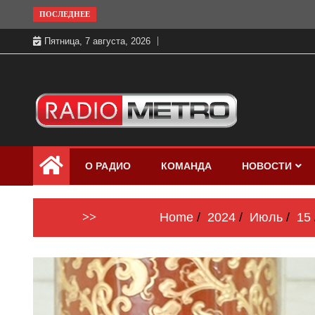
Skip
ПОСЛЕДНЕЕ
to
Пятница, 7 августа, 2026
content
Слушать онлайн и на 102.4 FM
Радио МЕТРО
бесплатно в хорошем качестве Санкт-
О РАДИО
КОМАНДА
НОВОСТИ
Петербург и Россия
>>
Home
2024
Июль
15