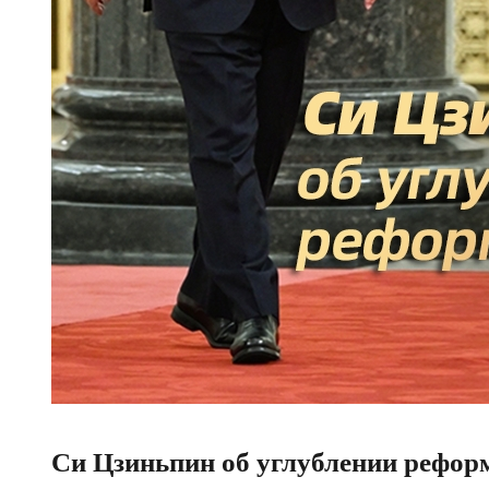
Си Цзиньпин об углублении рефор