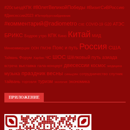
#80летВеликойПобеды
#20съездКПК
#ВизитСиВРоссию
#Двесессии2023
#Петербургскийдневник
#комментарий@radiometro
АТЭС
COVID-19
G20
CIIE
Китай
БРИКС
КПК
МИД
Бодрое утро
Кино
Россия
США
Пояс и путь
Минкоммерции
ООН
ПМЭФ
ШОС
азиада
Шёлковый путь
Форум
ЧС
Тайвань
Харбин
двесессии
космос
выставка
гала-концерт
встреча
медицина
праздник весны
музыка
сотрудничество
спутник
синьцзян
туризм
экономика
тайвань
торговля
экология
ПРИЛОЖЕНИЕ