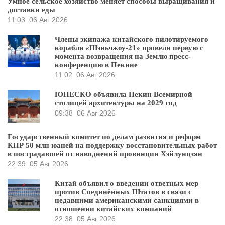
Умное сельское хозяйство меняет способы выращивания и
доставки еды
11:03
06 Авг 2026
Члены экипажа китайского пилотируемого
корабля «Шэньчжоу-21» провели первую с
момента возвращения на Землю пресс-
конференцию в Пекине
11:02
06 Авг 2026
ЮНЕСКО объявила Пекин Всемирной
столицей архитектуры на 2029 год
09:38
06 Авг 2026
Государственный комитет по делам развития и реформ
КНР 50 млн юаней на поддержку восстановительных работ
в пострадавшей от наводнений провинции Хэйлунцзян
22:39
05 Авг 2026
Китай объявил о введении ответных мер
против Соединённых Штатов в связи с
недавними американскими санкциями в
отношении китайских компаний
22:38
05 Авг 2026