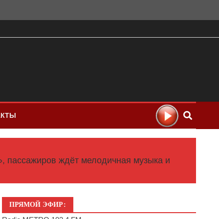
АКТЫ
в», пассажиров ждёт мелодичная музыка и
ПРЯМОЙ ЭФИР: