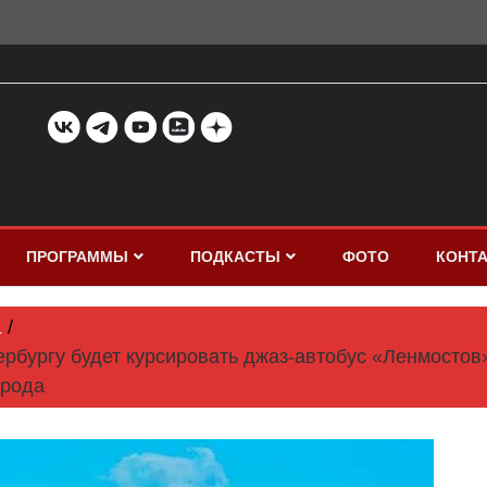
ПРОГРАММЫ
ПОДКАСТЫ
ФОТО
КОНТ
1
тербургу будет курсировать джаз-автобус «Ленмосто
орода