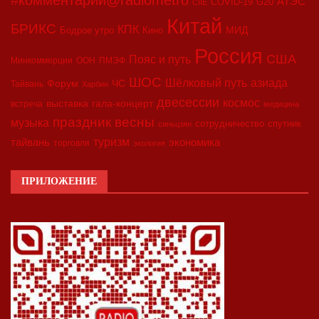
АТЭС
COVID-19
G20
CIIE
Китай
БРИКС
КПК
МИД
Бодрое утро
Кино
Россия
США
Пояс и путь
Минкоммерции
ООН
ПМЭФ
ШОС
азиада
Шёлковый путь
Форум
ЧС
Тайвань
Харбин
двесессии
космос
выставка
гала-концерт
встреча
медицина
праздник весны
музыка
сотрудничество
спутник
синьцзян
туризм
экономика
тайвань
торговля
экология
ПРИЛОЖЕНИЕ