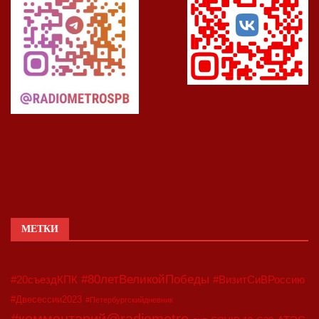
МЕТКИ
#80летВеликойПобеды
#20съездКПК
#ВизитСиВРоссию
#Двесессии2023
#Петербургскийдневник
#комментарий@radiometro