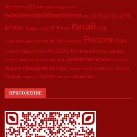
#Двесессии2023
#Петербургскийдневник
#комментарий@radiometro
АТЭС
COVID-19
G20
CIIE
Китай
БРИКС
КПК
МИД
Бодрое утро
Кино
Россия
США
Пояс и путь
Минкоммерции
ООН
ПМЭФ
ШОС
азиада
Шёлковый путь
Форум
ЧС
Тайвань
Харбин
двесессии
космос
выставка
гала-концерт
встреча
медицина
праздник весны
музыка
сотрудничество
спутник
синьцзян
туризм
экономика
тайвань
торговля
экология
ПРИЛОЖЕНИЕ