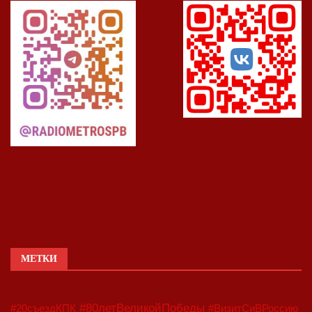
МЕТКИ
#80летВеликойПобеды
#20съездКПК
#ВизитСиВРоссию