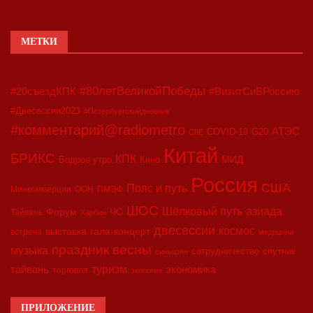
МЕТКИ
#80летВеликойПобеды
#20съездКПК
#ВизитСиВРоссию
#Двесессии2023
#Петербургскийдневник
#комментарий@radiometro
АТЭС
COVID-19
G20
CIIE
Китай
БРИКС
КПК
МИД
Бодрое утро
Кино
Россия
США
Пояс и путь
Минкоммерции
ООН
ПМЭФ
ШОС
азиада
Шёлковый путь
Форум
ЧС
Тайвань
Харбин
двесессии
космос
выставка
гала-концерт
встреча
медицина
праздник весны
музыка
сотрудничество
спутник
синьцзян
туризм
экономика
тайвань
торговля
экология
ПРИЛОЖЕНИЕ