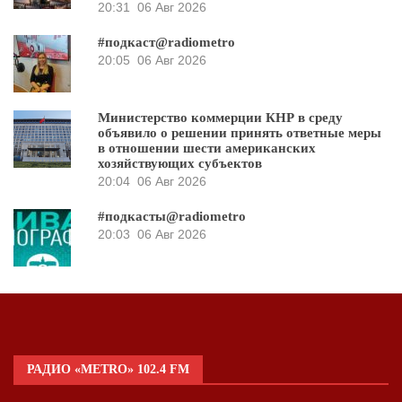
20:31
06 Авг 2026
#подкаст@radiometro
20:05
06 Авг 2026
Министерство коммерции КНР в среду
объявило о решении принять ответные меры
в отношении шести американских
хозяйствующих субъектов
20:04
06 Авг 2026
#подкасты@radiometro
20:03
06 Авг 2026
РАДИО «METRO» 102.4 FM