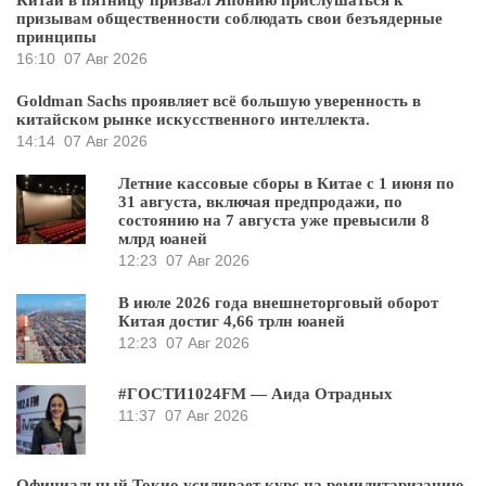
Китай в пятницу призвал Японию прислушаться к
призывам общественности соблюдать свои безъядерные
принципы
16:10
07 Авг 2026
Goldman Sachs проявляет всё большую уверенность в
китайском рынке искусственного интеллекта.
14:14
07 Авг 2026
Летние кассовые сборы в Китае с 1 июня по
31 августа, включая предпродажи, по
состоянию на 7 августа уже превысили 8
млрд юаней
12:23
07 Авг 2026
В июле 2026 года внешнеторговый оборот
Китая достиг 4,66 трлн юаней
12:23
07 Авг 2026
#ГОСТИ1024FM — Аида Отрадных
11:37
07 Авг 2026
Официальный Токио усиливает курс на ремилитаризацию,