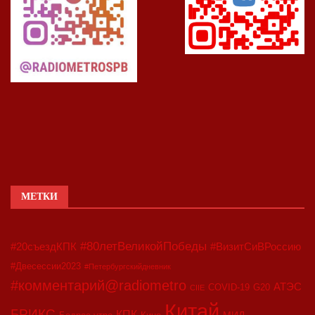
МЕТКИ
#80летВеликойПобеды
#20съездКПК
#ВизитСиВРоссию
#Двесессии2023
#Петербургскийдневник
#комментарий@radiometro
АТЭС
COVID-19
G20
CIIE
Китай
БРИКС
КПК
МИД