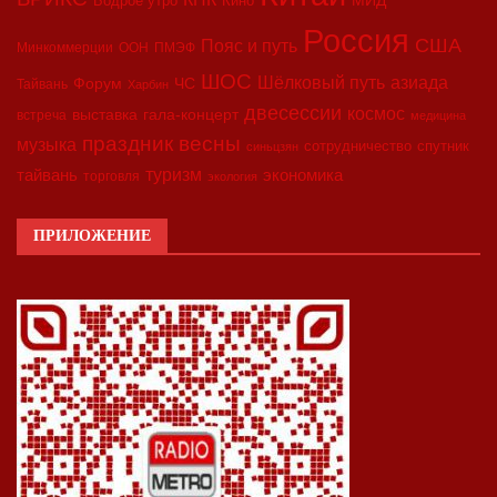
Бодрое утро
Кино
Россия
США
Пояс и путь
Минкоммерции
ООН
ПМЭФ
ШОС
азиада
Шёлковый путь
Форум
ЧС
Тайвань
Харбин
двесессии
космос
выставка
гала-концерт
встреча
медицина
праздник весны
музыка
сотрудничество
спутник
синьцзян
туризм
экономика
тайвань
торговля
экология
ПРИЛОЖЕНИЕ