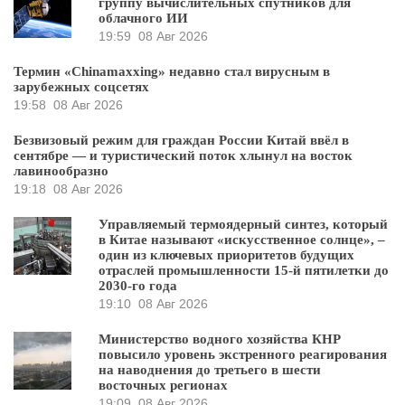
группу вычислительных спутников для
облачного ИИ
19:59
08 Авг 2026
Термин «Chinamaxxing» недавно стал вирусным в
зарубежных соцсетях
19:58
08 Авг 2026
Безвизовый режим для граждан России Китай ввёл в
сентябре — и туристический поток хлынул на восток
лавинообразно
19:18
08 Авг 2026
Управляемый термоядерный синтез, который
в Китае называют «искусственное солнце», –
один из ключевых приоритетов будущих
отраслей промышленности 15-й пятилетки до
2030-го года
19:10
08 Авг 2026
Министерство водного хозяйства КНР
повысило уровень экстренного реагирования
на наводнения до третьего в шести
восточных регионах
19:09
08 Авг 2026