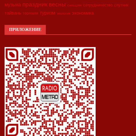
праздник весны
музыка
сотрудничество
спутник
синьцзян
туризм
экономика
тайвань
торговля
экология
ПРИЛОЖЕНИЕ