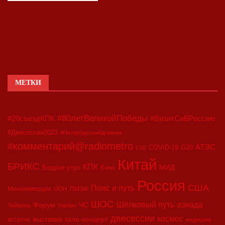
МЕТКИ
#80летВеликойПобеды
#20съездКПК
#ВизитСиВРоссию
#Двесессии2023
#Петербургскийдневник
#комментарий@radiometro
АТЭС
COVID-19
G20
CIIE
Китай
БРИКС
КПК
МИД
Бодрое утро
Кино
Россия
США
Пояс и путь
Минкоммерции
ООН
ПМЭФ
ШОС
азиада
Шёлковый путь
Форум
ЧС
Тайвань
Харбин
двесессии
космос
выставка
гала-концерт
встреча
медицина