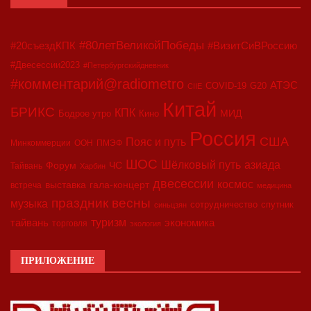
#80летВеликойПобеды
#20съездКПК
#ВизитСиВРоссию
#Двесессии2023
#Петербургскийдневник
#комментарий@radiometro
АТЭС
COVID-19
G20
CIIE
Китай
БРИКС
КПК
МИД
Бодрое утро
Кино
Россия
США
Пояс и путь
Минкоммерции
ООН
ПМЭФ
ШОС
азиада
Шёлковый путь
Форум
ЧС
Тайвань
Харбин
двесессии
космос
выставка
гала-концерт
встреча
медицина
праздник весны
музыка
сотрудничество
спутник
синьцзян
туризм
экономика
тайвань
торговля
экология
ПРИЛОЖЕНИЕ