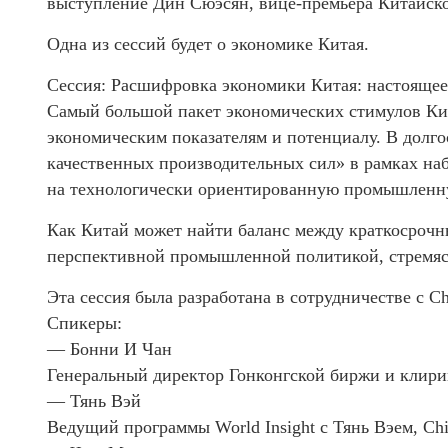
выступление Дин Сюэсян, вице-премьера Китайск
Одна из сессий будет о экономике Китая.
Сессия: Расшифровка экономики Китая: настоящее
Самый большой пакет экономических стимулов Кита
экономическим показателям и потенциалу. В долг
качественных производительных сил» в рамках на
на технологически ориентированную промышленну
Как Китай может найти баланс между краткосроч
перспективной промышленной политикой, стремясь
Эта сессия была разработана в сотрудничестве с Ch
Спикеры:
— Бонни И Чан
Генеральный директор Гонконгской биржи и клир
— Тянь Вэй
Ведущий программы World Insight с Тянь Вэем, Chi