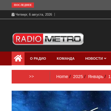
Skip
ПОСЛЕДНЕЕ
to
Четверг, 6 августа, 2026
content
Слушать онлайн и на 102.4 FM
Радио МЕТРО
бесплатно в хорошем качестве Санкт-
О РАДИО
КОМАНДА
НОВОСТИ
Петербург и Россия
>>
Home
2025
Январь
1