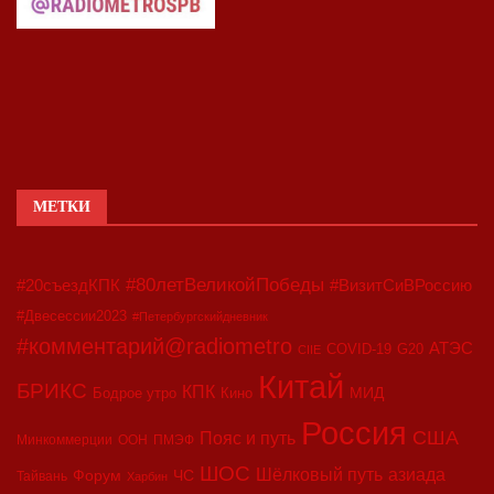
МЕТКИ
#80летВеликойПобеды
#20съездКПК
#ВизитСиВРоссию
#Двесессии2023
#Петербургскийдневник
#комментарий@radiometro
АТЭС
COVID-19
G20
CIIE
Китай
БРИКС
КПК
МИД
Бодрое утро
Кино
Россия
США
Пояс и путь
Минкоммерции
ООН
ПМЭФ
ШОС
азиада
Шёлковый путь
Форум
ЧС
Тайвань
Харбин