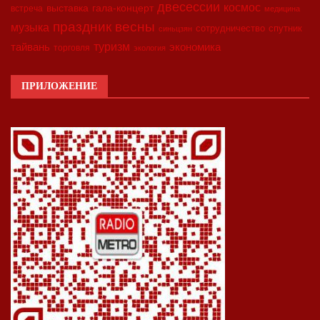
двесессии
космос
выставка
гала-концерт
встреча
медицина
праздник весны
музыка
сотрудничество
спутник
синьцзян
туризм
экономика
тайвань
торговля
экология
ПРИЛОЖЕНИЕ