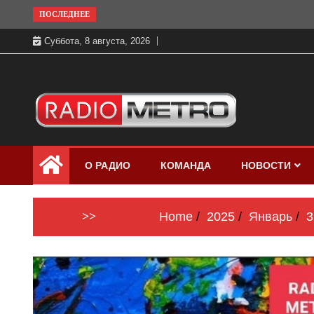
Skip
ПОСЛЕДНЕЕ
to
Суббота, 8 августа, 2026
content
Слушать онлайн и на 102.4 FM
Радио МЕТРО
бесплатно в хорошем качестве Санкт-
О РАДИО
КОМАНДА
НОВОСТИ
Петербург и Россия
>>
Home
2025
Январь
3