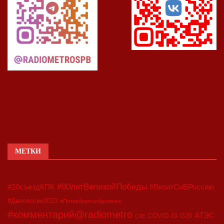
МЕТКИ
#80летВеликойПобеды
#20съездКПК
#ВизитСиВРоссию
#Двесессии2023
#Петербургскийдневник
#комментарий@radiometro
АТЭС
COVID-19
G20
CIIE