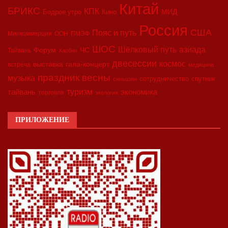
Китай
БРИКС
КПК
МИД
Бодрое утро
Кино
Россия
США
Пояс и путь
Минкоммерции
ООН
ПМЭФ
ШОС
азиада
Шёлковый путь
Форум
ЧС
Тайвань
Харбин
двесессии
космос
выставка
гала-концерт
встреча
медицина
праздник весны
музыка
сотрудничество
спутник
синьцзян
туризм
экономика
тайвань
торговля
экология
ПРИЛОЖЕНИЕ