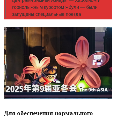
центрами зимней Азиады — Харбином и
горнолыжным курортом Ябули — были
запущены специальные поезда
Для обеспечения нормального