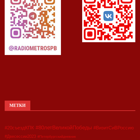
МЕТКИ
#80летВеликойПобеды
#20съездКПК
#ВизитСиВРоссию
#Двесессии2023
#Петербургскийдневник