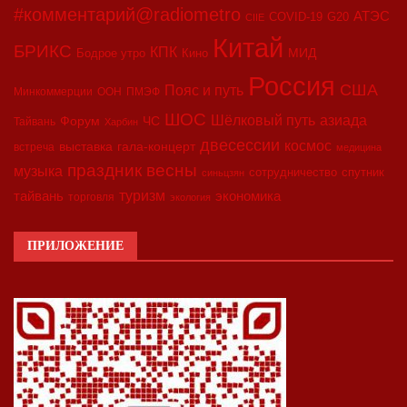
#комментарий@radiometro
АТЭС
COVID-19
G20
CIIE
Китай
БРИКС
КПК
МИД
Бодрое утро
Кино
Россия
США
Пояс и путь
Минкоммерции
ООН
ПМЭФ
ШОС
азиада
Шёлковый путь
Форум
ЧС
Тайвань
Харбин
двесессии
космос
выставка
гала-концерт
встреча
медицина
праздник весны
музыка
сотрудничество
спутник
синьцзян
туризм
экономика
тайвань
торговля
экология
ПРИЛОЖЕНИЕ