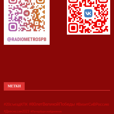
МЕТКИ
#80летВеликойПобеды
#20съездКПК
#ВизитСиВРоссию
#Двесессии2023
#Петербургскийдневник