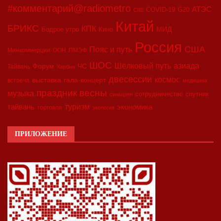
#комментарий@radiometro
АТЭС
COVID-19
G20
CIIE
Китай
БРИКС
КПК
МИД
Бодрое утро
Кино
Россия
США
Пояс и путь
Минкоммерции
ООН
ПМЭФ
ШОС
азиада
Шёлковый путь
Форум
ЧС
Тайвань
Харбин
двесессии
космос
выставка
гала-концерт
встреча
медицина
праздник весны
музыка
сотрудничество
спутник
синьцзян
туризм
экономика
тайвань
торговля
экология
ПРИЛОЖЕНИЕ