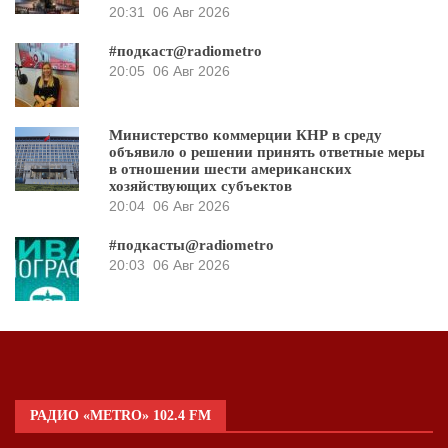
20:31
06 Авг 2026
#подкаст@radiometro
20:05
06 Авг 2026
Министерство коммерции КНР в среду
объявило о решении принять ответные меры
в отношении шести американских
хозяйствующих субъектов
20:04
06 Авг 2026
#подкасты@radiometro
20:03
06 Авг 2026
РАДИО «METRO» 102.4 FM