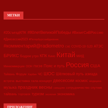
МЕТКИ
#80летВеликойПобеды
#20съездКПК
#ВизитСиВРоссию
#Двесессии2023
#Петербургскийдневник
#комментарий@radiometro
АТЭС
COVID-19
G20
CIIE
Китай
БРИКС
КПК
МИД
Бодрое утро
Кино
Россия
США
Пояс и путь
Минкоммерции
ООН
ПМЭФ
ШОС
азиада
Шёлковый путь
Форум
ЧС
Тайвань
Харбин
двесессии
космос
выставка
гала-концерт
встреча
медицина
праздник весны
музыка
сотрудничество
спутник
синьцзян
туризм
экономика
тайвань
торговля
экология
ПРИЛОЖЕНИЕ