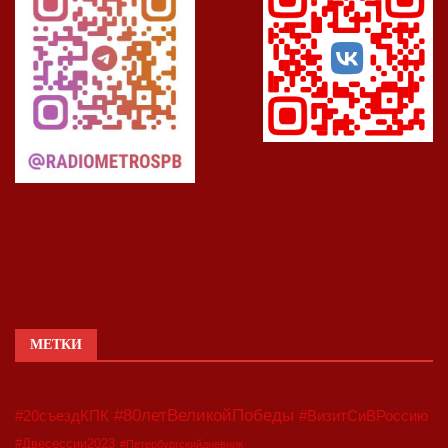
МЕТКИ
#80летВеликойПобеды
#20съездКПК
#ВизитСиВРоссию
#Двесессии2023
#Петербургскийдневник