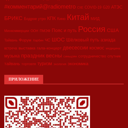
#комментарий@radiometro
АТЭС
COVID-19
G20
CIIE
Китай
БРИКС
КПК
МИД
Бодрое утро
Кино
Россия
США
Пояс и путь
Минкоммерции
ООН
ПМЭФ
ШОС
азиада
Шёлковый путь
Форум
ЧС
Тайвань
Харбин
двесессии
космос
выставка
гала-концерт
встреча
медицина
праздник весны
музыка
сотрудничество
спутник
синьцзян
туризм
экономика
тайвань
торговля
экология
ПРИЛОЖЕНИЕ