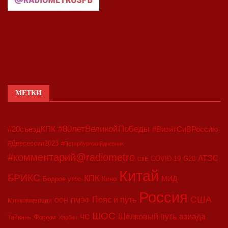
МЕТКИ
#80летВеликойПобеды
#20съездКПК
#ВизитСиВРоссию
#Двесессии2023
#Петербургскийдневник
#комментарий@radiometro
АТЭС
COVID-19
G20
CIIE
Китай
БРИКС
КПК
МИД
Бодрое утро
Кино
Россия
США
Пояс и путь
Минкоммерции
ООН
ПМЭФ
ШОС
азиада
Шёлковый путь
Форум
ЧС
Тайвань
Харбин