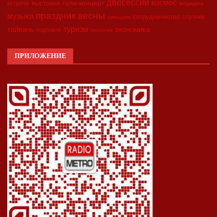
двесессии
космос
выставка
гала-концерт
встреча
медицина
праздник весны
музыка
сотрудничество
спутник
синьцзян
туризм
экономика
тайвань
торговля
экология
ПРИЛОЖЕНИЕ