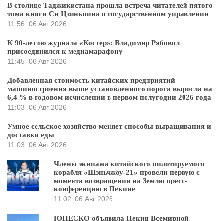
В столице Таджикистана прошла встреча читателей пятого
тома книги Си Цзиньпина о государственном управлении
11:56
06 Авг 2026
К 90-летию журнала «Костер»: Владимир Рябовол
присоединился к медиамарафону
11:45
06 Авг 2026
Добавленная стоимость китайских предприятий
машиностроения выше установленного порога выросла на
6,4 % в годовом исчислении в первом полугодии 2026 года
11:03
06 Авг 2026
Умное сельское хозяйство меняет способы выращивания и
доставки еды
11:03
06 Авг 2026
Члены экипажа китайского пилотируемого
корабля «Шэньчжоу-21» провели первую с
момента возвращения на Землю пресс-
конференцию в Пекине
11:02
06 Авг 2026
ЮНЕСКО объявила Пекин Всемирной