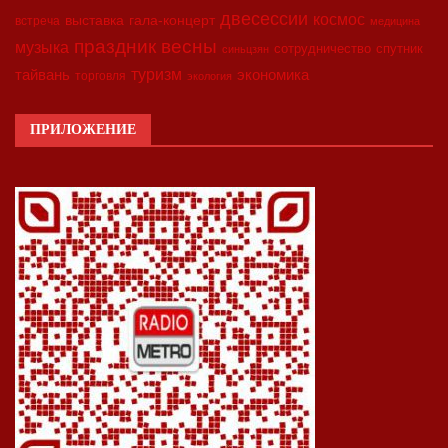
двесессии
космос
выставка
гала-концерт
встреча
медицина
праздник весны
музыка
сотрудничество
спутник
синьцзян
туризм
экономика
тайвань
торговля
экология
ПРИЛОЖЕНИЕ