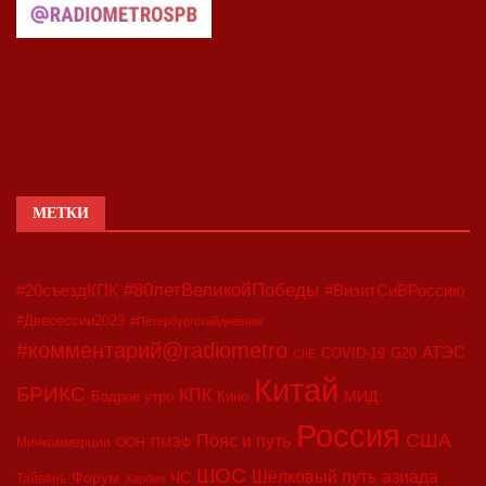
МЕТКИ
#80летВеликойПобеды
#20съездКПК
#ВизитСиВРоссию
#Двесессии2023
#Петербургскийдневник
#комментарий@radiometro
АТЭС
COVID-19
G20
CIIE
Китай
БРИКС
КПК
МИД
Бодрое утро
Кино
Россия
США
Пояс и путь
Минкоммерции
ООН
ПМЭФ
ШОС
азиада
Шёлковый путь
Форум
ЧС
Тайвань
Харбин