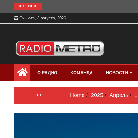
Skip
ПОСЛЕДНЕЕ
to
Суббота, 8 августа, 2026
content
Слушать онлайн и на 102.4 FM
Радио МЕТРО
бесплатно в хорошем качестве Санкт-
О РАДИО
КОМАНДА
НОВОСТИ
Петербург и Россия
>>
Home
2025
Апрель
1