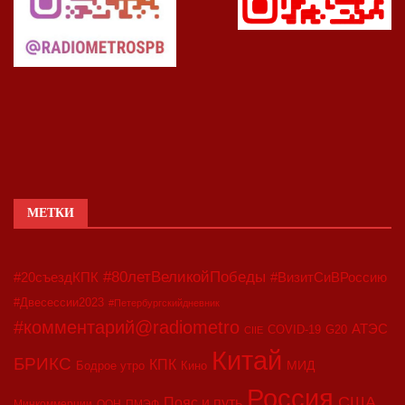
МЕТКИ
#80летВеликойПобеды
#20съездКПК
#ВизитСиВРоссию
#Двесессии2023
#Петербургскийдневник
#комментарий@radiometro
АТЭС
COVID-19
G20
CIIE
Китай
БРИКС
КПК
МИД
Бодрое утро
Кино
Россия
США
Пояс и путь
Минкоммерции
ООН
ПМЭФ