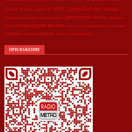
ШОС
азиада
Шёлковый путь
Форум
ЧС
Тайвань
Харбин
двесессии
космос
выставка
гала-концерт
встреча
медицина
праздник весны
музыка
сотрудничество
спутник
синьцзян
туризм
экономика
тайвань
торговля
экология
ПРИЛОЖЕНИЕ