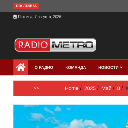
Skip
ПОСЛЕДНЕЕ
to
Пятница, 7 августа, 2026
content
Слушать онлайн и на 102.4 FM
Радио МЕТРО
бесплатно в хорошем качестве Санкт-
О РАДИО
КОМАНДА
НОВОСТИ
Петербург и Россия
>>
Home
2025
Май
8