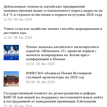
Добавленная стоимость китайских предприятий
машиностроения выше установленного порога выросла на
6,4 % в годовом исчислении в первом полугодии 2026 года
11:03
06 Авг 2026
Умное сельское хозяйство меняет способы выращивания и
доставки еды
11:03
06 Авг 2026
Члены экипажа китайского пилотируемого
корабля «Шэньчжоу-21» провели первую с
момента возвращения на Землю пресс-
конференцию в Пекине
11:02
06 Авг 2026
ЮНЕСКО объявила Пекин Всемирной
столицей архитектуры на 2029 год
09:38
06 Авг 2026
Государственный комитет по делам развития и реформ
КНР 50 млн юаней на поддержку восстановительных работ
в пострадавшей от наводнений провинции Хэйлунцзян
22:39
05 Авг 2026