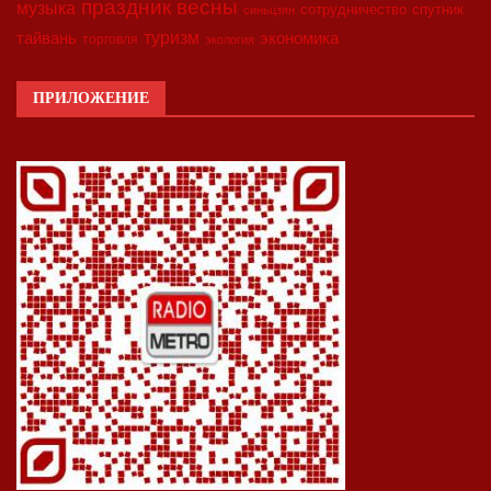
праздник весны
музыка
сотрудничество
спутник
синьцзян
туризм
экономика
тайвань
торговля
экология
ПРИЛОЖЕНИЕ