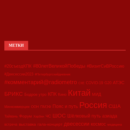
МЕТКИ
#80летВеликойПобеды
#20съездКПК
#ВизитСиВРоссию
#Двесессии2023
#Петербургскийдневник
#комментарий@radiometro
АТЭС
COVID-19
G20
CIIE
Китай
БРИКС
КПК
МИД
Бодрое утро
Кино
Россия
США
Пояс и путь
Минкоммерции
ООН
ПМЭФ
ШОС
азиада
Шёлковый путь
Форум
ЧС
Тайвань
Харбин
двесессии
космос
выставка
гала-концерт
встреча
медицина