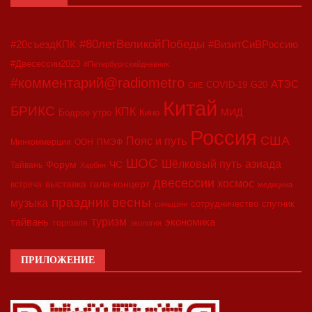
#80летВеликойПобеды
#20съездКПК
#ВизитСиВРоссию
#Двесессии2023
#Петербургскийдневник
#комментарий@radiometro
АТЭС
COVID-19
G20
CIIE
Китай
БРИКС
КПК
МИД
Бодрое утро
Кино
Россия
США
Пояс и путь
Минкоммерции
ООН
ПМЭФ
ШОС
азиада
Шёлковый путь
Форум
ЧС
Тайвань
Харбин
двесессии
космос
выставка
гала-концерт
встреча
медицина
праздник весны
музыка
сотрудничество
спутник
синьцзян
туризм
экономика
тайвань
торговля
экология
ПРИЛОЖЕНИЕ