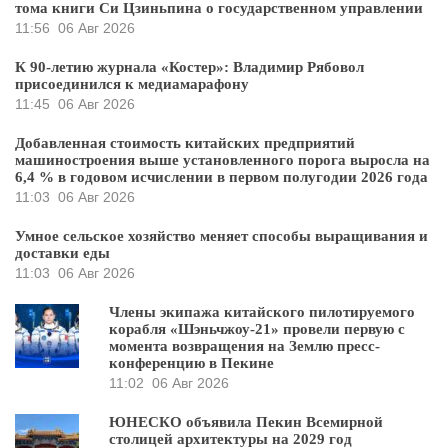
тома книги Си Цзиньпина о государственном управлении
11:56
06 Авг 2026
К 90-летию журнала «Костер»: Владимир Рябовол
присоединился к медиамарафону
11:45
06 Авг 2026
Добавленная стоимость китайских предприятий
машиностроения выше установленного порога выросла на
6,4 % в годовом исчислении в первом полугодии 2026 года
11:03
06 Авг 2026
Умное сельское хозяйство меняет способы выращивания и
доставки еды
11:03
06 Авг 2026
Члены экипажа китайского пилотируемого
корабля «Шэньчжоу-21» провели первую с
момента возвращения на Землю пресс-
конференцию в Пекине
11:02
06 Авг 2026
ЮНЕСКО объявила Пекин Всемирной
столицей архитектуры на 2029 год