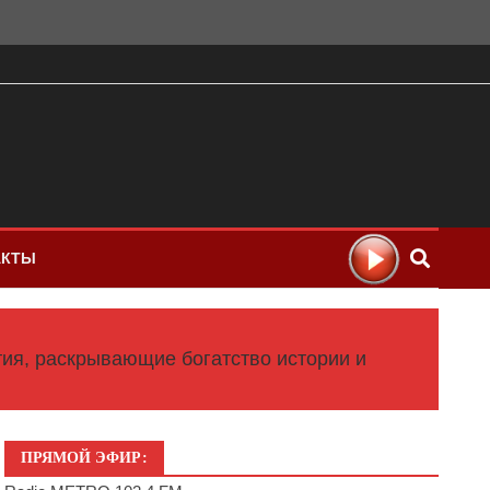
АКТЫ
тия, раскрывающие богатство истории и
ПРЯМОЙ ЭФИР: