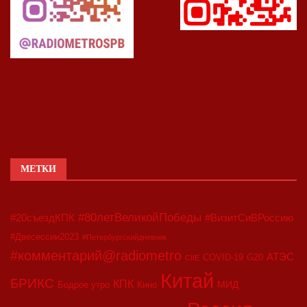
МЕТКИ
#80летВеликойПобеды
#20съездКПК
#ВизитСиВРоссию
#Двесессии2023
#Петербургскийдневник
#комментарий@radiometro
АТЭС
COVID-19
G20
CIIE
Китай
БРИКС
КПК
МИД
Бодрое утро
Кино