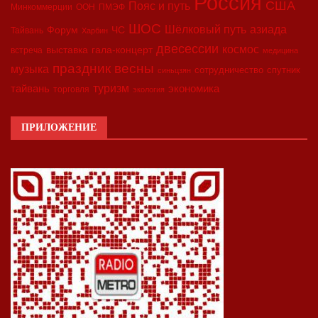
Россия
США
Пояс и путь
Минкоммерции
ООН
ПМЭФ
ШОС
азиада
Шёлковый путь
Форум
ЧС
Тайвань
Харбин
двесессии
космос
выставка
гала-концерт
встреча
медицина
праздник весны
музыка
сотрудничество
спутник
синьцзян
туризм
экономика
тайвань
торговля
экология
ПРИЛОЖЕНИЕ