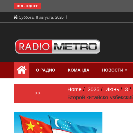
Skip
ПОСЛЕДНЕЕ
to
Суббота, 8 августа, 2026
content
Слушать онлайн и на 102.4 FM
Радио МЕТРО
бесплатно в хорошем качестве Санкт-
О РАДИО
КОМАНДА
НОВОСТИ
Петербург и Россия
Home
2025
Июнь
3
>>
Второй китайско-узбекск