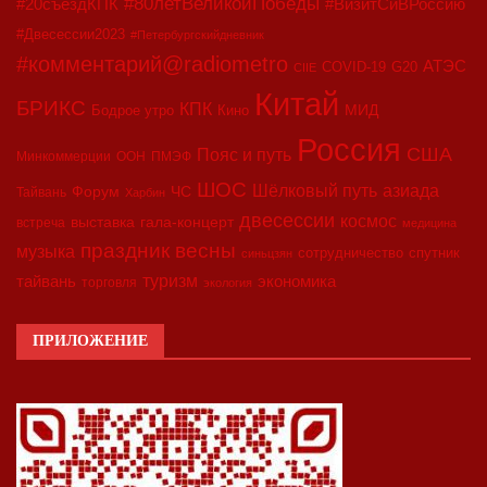
#80летВеликойПобеды
#20съездКПК
#ВизитСиВРоссию
#Двесессии2023
#Петербургскийдневник
#комментарий@radiometro
АТЭС
COVID-19
G20
CIIE
Китай
БРИКС
КПК
МИД
Бодрое утро
Кино
Россия
США
Пояс и путь
Минкоммерции
ООН
ПМЭФ
ШОС
азиада
Шёлковый путь
Форум
ЧС
Тайвань
Харбин
двесессии
космос
выставка
гала-концерт
встреча
медицина
праздник весны
музыка
сотрудничество
спутник
синьцзян
туризм
экономика
тайвань
торговля
экология
ПРИЛОЖЕНИЕ