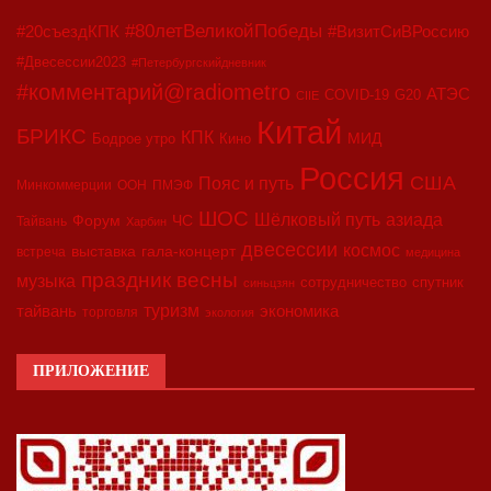
#80летВеликойПобеды
#20съездКПК
#ВизитСиВРоссию
#Двесессии2023
#Петербургскийдневник
#комментарий@radiometro
АТЭС
COVID-19
G20
CIIE
Китай
БРИКС
КПК
МИД
Бодрое утро
Кино
Россия
США
Пояс и путь
Минкоммерции
ООН
ПМЭФ
ШОС
азиада
Шёлковый путь
Форум
ЧС
Тайвань
Харбин
двесессии
космос
выставка
гала-концерт
встреча
медицина
праздник весны
музыка
сотрудничество
спутник
синьцзян
туризм
экономика
тайвань
торговля
экология
ПРИЛОЖЕНИЕ