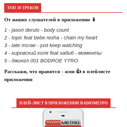
ТОП 10 ТРЕКОВ
От наших слушателей в приложении 📱
1 - jason derulo - body count
2 - topic feat bebe rexha - chain my heart
3 - tate mcrae - just keep watching
4 - кировский коля feat хабиб - моменты
5 - джингл 001 BODROE YTRO
Расскажи, что нравится - жми 👍 в плейлисте
приложения
ПЛЕЙ-ЛИСТ В ПРИЛОЖЕНИИ RADIOМЕТРО